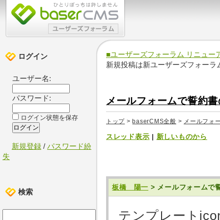
■ユーザーズフォーラム リニュー
ログイン
新規投稿は新ユーザーズフォーラ
ユーザー名:
パスワード:
メールフォームで誓約書
ログイン状態を保存
トップ
>
baserCMS全般
>
メールフォ
スレッド表示
|
新しいものから
新規登録
/
パスワード紛
失
板橋 陽一
> メールフォームで
検索
テンプレートic