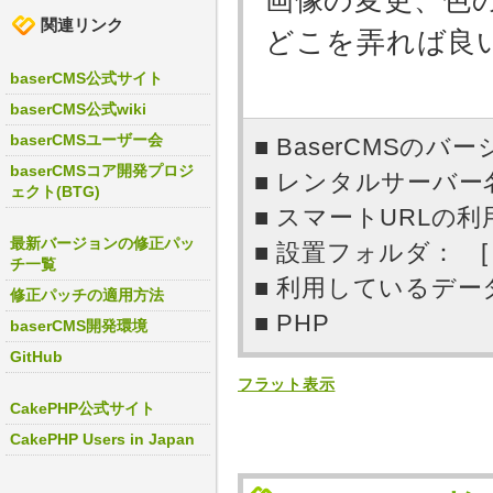
関連リンク
どこを弄れば良
baserCMS公式サイト
baserCMS公式wiki
baserCMSユーザー会
■ BaserCMSのバー
baserCMSコア開発プロジ
■ レンタルサーバ
ェクト(BTG)
■ スマートURLの利用
最新バージョンの修正パッ
■ 設置フォルダ： 
チ一覧
■ 利用しているデータ
修正パッチの適用方法
■ PHP
baserCMS開発環境
GitHub
フラット表示
CakePHP公式サイト
CakePHP Users in Japan