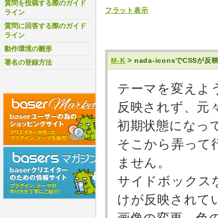
質問を投稿する際のガイド
フラット表示
ライン
質問に回答する際のガイド
ライン
動作環境の雛形
M-K
> nada-iconsでCSS
署名の登録方法
テーマを変えよ
反映されず、元々使
初期状態になっ
そこから弄って
ません。
サイドボックス
けが反映されて
画像の変更、色