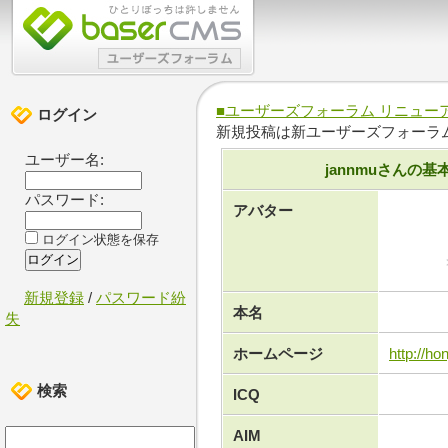
■ユーザーズフォーラム リニュー
ログイン
新規投稿は新ユーザーズフォーラ
ユーザー名:
jannmuさんの基
パスワード:
アバター
ログイン状態を保存
新規登録
/
パスワード紛
本名
失
ホームページ
http://ho
検索
ICQ
AIM