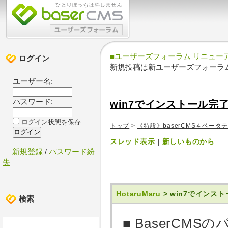
■ユーザーズフォーラム リニュー
ログイン
新規投稿は新ユーザーズフォーラ
ユーザー名:
パスワード:
win7でインストール完
ログイン状態を保存
トップ
>
《特設》baserCMS４ベータ
スレッド表示
|
新しいものから
新規登録
/
パスワード紛
失
HotaruMaru
> win7でインス
検索
■ BaserCMSの