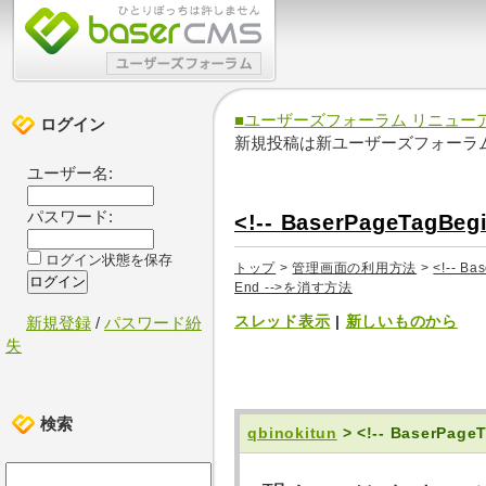
■ユーザーズフォーラム リニュー
ログイン
新規投稿は新ユーザーズフォーラ
ユーザー名:
パスワード:
<!-- BaserPageTagBe
ログイン状態を保存
トップ
>
管理画面の利用方法
>
<!-- Ba
End -->を消す方法
スレッド表示
|
新しいものから
新規登録
/
パスワード紛
失
検索
qbinokitun
> <!-- BaserPag