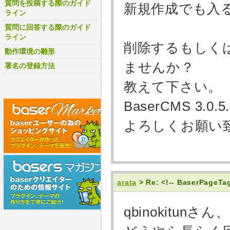
質問を投稿する際のガイド
新規作成でも入
ライン
質問に回答する際のガイド
ライン
削除するもしく
動作環境の雛形
ませんか？
署名の登録方法
教えて下さい。
BaserCMS 3.0
よろしくお願い
arata
> Re: <!-- BaserPageT
qbinokitun