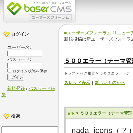
■ユーザーズフォーラム リニュー
ログイン
新規投稿は新ユーザーズフォーラ
ユーザー名:
パスワード:
５００エラー（テーマ管
ログイン状態を保存
トップ
>
バグ報告
>
５００エラー（テ
スレッド表示
|
新しいものから
新規登録
/
パスワード紛
失
ark
> ５００エラー（テーマ管
検索
nada_icon