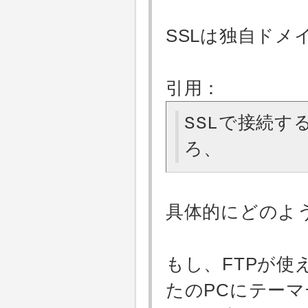
SSLは独自ドメ
引用：
SSLで接続
ろ、
具体的にどのよ
もし、FTPが
たのPCにテー