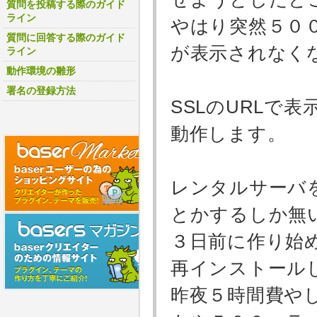
質問を投稿する際のガイド
ライン
やはり突然５０
質問に回答する際のガイド
が表示されなく
ライン
動作環境の雛形
署名の登録方法
SSLのURLで
動作します。
レンタルサーバを
とかするしか無
３日前に作り始
再インストール
昨夜５時間費や