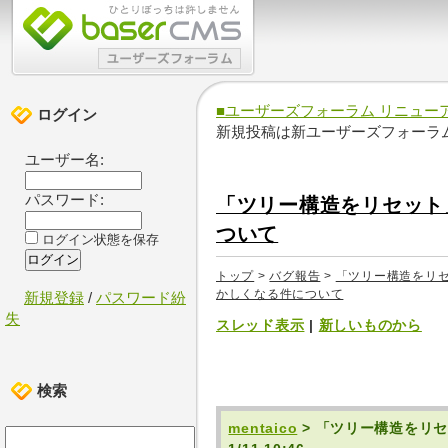
■ユーザーズフォーラム リニュー
ログイン
新規投稿は新ユーザーズフォーラ
ユーザー名:
パスワード:
「ツリー構造をリセット
ついて
ログイン状態を保存
トップ
>
バグ報告
>
「ツリー構造をリセ
かしくなる件について
新規登録
/
パスワード紛
失
スレッド表示
|
新しいものから
検索
mentaico
> 「ツリー構造をリ