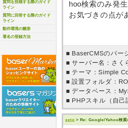
質問を投稿する際のガイド
hoo検索のみ発
ライン
お気づきの点が
質問に回答する際のガイド
ライン
動作環境の雛形
署名の登録方法
■ BaserCMSのバー
■ サーバー名：さ
■ テーマ：Simple Co
■ 設置フォルダ：RO
■ データベース：My
■ PHPスキル（自
seto
> Re: Google/Yaho