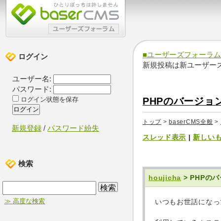
■ユーザーズフォーラム
ログイン
新規投稿は新ユーザー
ユーザー名:
パスワード:
PHPのバージョ
ログイン状態を保存
トップ
>
baserCMS全般
>
新規登録
/
パスワード紛失
スレッド表示
|
新しい
検索
houjicha
> PHPの
≫ 高度な検索
いつもお世話になっ