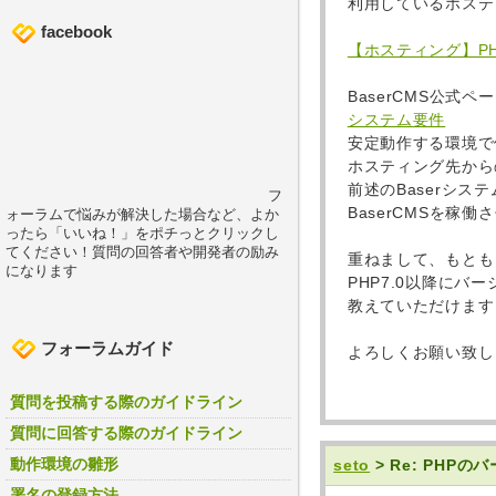
利用しているホステ
facebook
【ホスティング】PH
BaserCMS公式
システム要件
安定動作する環境で使
ホスティング先から
前述のBaserシス
フ
BaserCMSを稼
ォーラムで悩みが解決した場合など、よか
ったら「いいね！」をポチっとクリックし
てください！質問の回答者や開発者の励み
重ねまして、もともと
になります
PHP7.0以降に
教えていただけます
フォーラムガイド
よろしくお願い致し
質問を投稿する際のガイドライン
質問に回答する際のガイドライン
動作環境の雛形
seto
> Re: PHP
署名の登録方法