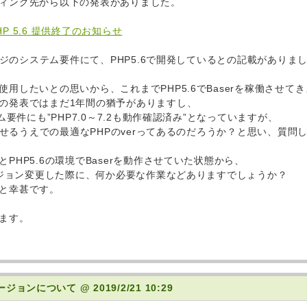
ィング先から以下の発表がありました。
P 5.6 提供終了のお知らせ
ページのシステム要件にて、PHP5.6で開発しているとの記載がありま
用したいとの思いから、これまでPHP5.6でBaserを稼働させて
の発表ではまだ1年間の猶予がありますし、
テム要件にも”PHP7.0～7.2も動作確認済み”となっていますが、
働させるうえでの最適なPHPのverってあるのだろうか？と思い、質問
PHP5.6の環境でBaserを動作させていた状態から、
バージョン変更した際に、何か必要な作業などありますでしょうか？
と幸甚です。
ます。
のバージョンについて
@ 2019/2/21 10:29