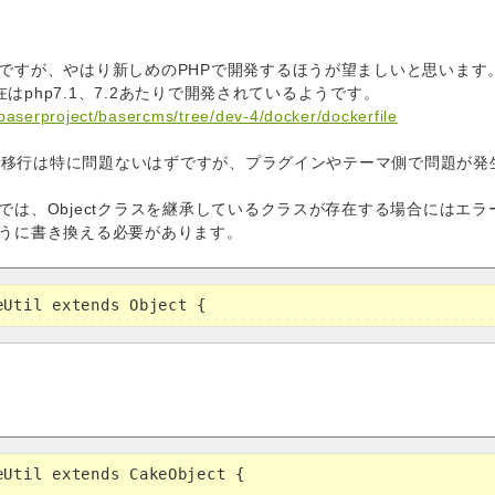
ですが、やはり新しめのPHPで開発するほうが望ましいと思います
現在はphp7.1、7.2あたりで開発されているようです。
/baserproject/basercms/tree/dev-4/docker/dockerfile
系への移行は特に問題ないはずですが、プラグインやテーマ側で問題が
では、Objectクラスを継承しているクラスが存在する場合にはエ
うに書き換える必要があります。
eUtil extends Object { 
eUtil extends CakeObject { 