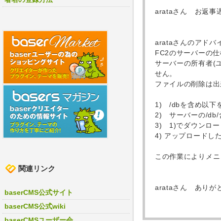
arataさん お返
arataさんのア
FC2のサーバーの仕
サーバーの所有者(
せん。
ファイルの削除は出
1) /dbを含め以
2) サーバーの/d
3) 1)でダウン
4) アップロード
この作業によりメニ
関連リンク
arataさん あり
baserCMS公式サイト
baserCMS公式wiki
baserCMSユーザー会