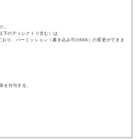
した。
b/以下のディレクトリ含む）は
ており、パーミッション（書き込み可の666）の変更ができま
権限を付与する。