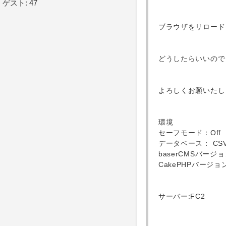
ゲスト: 47
ブラウザをリロード
どうしたらいいので
よろしくお願いたし
環境
セーフモード：Off
データベース： CS
baserCMSバージョン
CakePHPバージョン：
サーバー:FC2