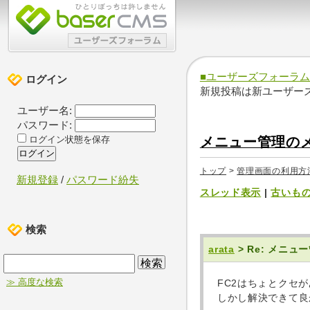
■ユーザーズフォーラム
ログイン
新規投稿は新ユーザー
ユーザー名:
パスワード:
メニュー管理の
ログイン状態を保存
トップ
>
管理画面の利用方
新規登録
/
パスワード紛失
スレッド表示
|
古いも
検索
arata
> Re: メ
≫ 高度な検索
FC2はちょとクセ
しかし解決できて良か