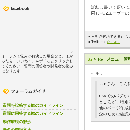
詳細に書いて頂いて
facebook
同じFC2ユーザー
■ 不明点解消できるか
■ Twitter：
＠arata
フ
ォーラムで悩みが解決した場合など、よか
ttr
> Re: メニュ
ったら「いいね！」をポチっとクリックし
てください！質問の回答者や開発者の励み
になります
引用：
ttrさん、こん
フォーラムガイド
CSVでのバグ
ところが、特別
質問を投稿する際のガイドライン
他のページ作成
質問に回答する際のガイドライン
念のための確認
動作環境の雛形
署名の登録方法