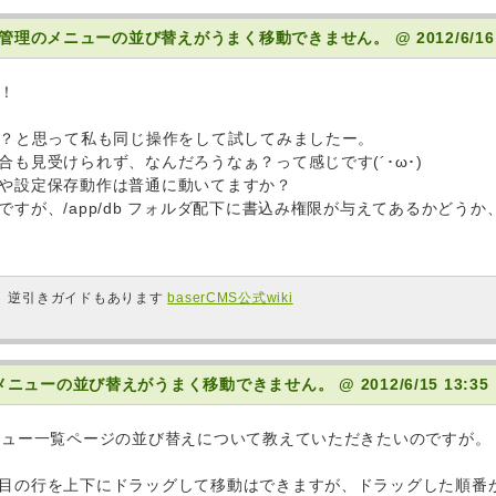
ニュー管理のメニューの並び替えがうまく移動できません。
@ 2012/6/16
は！
ぁ？と思って私も同じ操作をして試してみましたー。
合も見受けられず、なんだろうなぁ？って感じです(´･ω･)
や設定保存動作は普通に動いてますか？
ですが、/app/db フォルダ配下に書込み権限が与えてあるかどう
も。逆引きガイドもあります
baserCMS公式wiki
のメニューの並び替えがうまく移動できません。
@ 2012/6/15 13:35
ニュー一覧ページの並び替えについて教えていただきたいのですが。
目の行を上下にドラッグして移動はできますが、ドラッグした順番