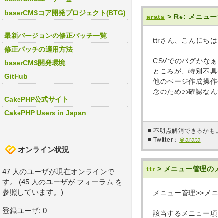
baserCMSコア開発プロジェクト(BTG)
arata
> Re: メ
最新バージョンの修正パッチ一覧
ttrさん、こんにち
修正パッチの適用方法
CSVでのバグかな
baserCMS開発環境
ところが、特別不具
GitHub
他のページ作成操作
念のための確認なん
CakePHP公式サイト
CakePHP Users in Japan
■ 不明点解消できるか
■ Twitter：
＠arata
オンライン状況
ttr
> メニュー管理
47 人のユーザが現在オンラインで
す。 (45 人のユーザが フォーラム を
参照しています。)
メニュー管理>>メ
登録ユーザ: 0
該当するメニュー項