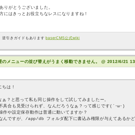
ありがとうございました。
の方にはきっとお役立ちなレスになりますね！
も。逆引きガイドもあります
baserCMS公式wiki
ー管理のメニューの並び替えがうまく移動できません。
@ 2012/6/21 13
にちは！
かなぁ？と思って私も同じ操作をして試してみましたー。
不具合も見受けられず、なんだろうなぁ？って感じです(´･ω･)
操作や設定保存動作は普通に動いてますか？
なんですが、/app/db フォルダ配下に書込み権限が与えてあるか