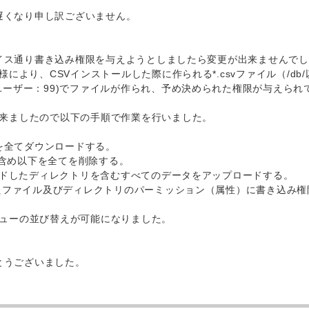
事遅くなり申し訳ございません。
ドバイス通り書き込み権限を与えようとしましたら変更が出来ませんで
様により、CSVインストールした際に作られる*.csvファイル（/d
ユーザー：99)でファイルが作られ、予め決められた権限が与えられ
来ましたので以下の手順で作業を行いました。
下を全てダウンロードする。
b/含め以下を全てを削除する。
ロードしたディレクトリを含むすべてのデータをアップロードする。
したファイル及びディレクトリのパーミッション（属性）に書き込み
ューの並び替えが可能になりました。
がとうございました。