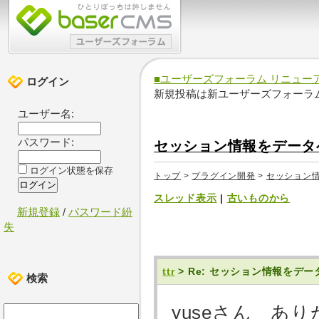
■ユーザーズフォーラム リニュー
ログイン
新規投稿は新ユーザーズフォーラ
ユーザー名:
パスワード:
セッション情報をデータ
ログイン状態を保存
トップ
>
プラグイン開発
>
セッション
スレッド表示
|
古いものから
新規登録
/
パスワード紛
失
ttr
> Re: セッション情報を
検索
yuseさん あ