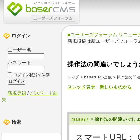
■ユーザーズフォーラム リニュー
ログイン
新規投稿は新ユーザーズフォーラ
ユーザー名:
パスワード:
操作法の間違いでしょう
ログイン状態を保存
トップ
>
baserCMS全般
>
操作法の間
スレッド表示
|
新しいものから
新規登録
/
パスワード紛
失
masa77
> 操作法の間違いでし
検索
スマートURL： 