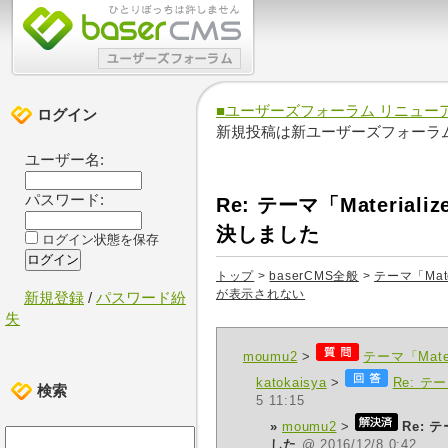
■ユーザーズフォーラム リニュー
ログイン
新規投稿は新ユーザーズフォーラ
ユーザー名:
パスワード:
Re: テーマ「Mater
決しました
ログイン状態を保存
トップ
>
baserCMS全般
>
テーマ「Mat
が表示されない
新規登録
/
パスワード紛
失
moumu2
>
テーマ「Mat
katokaisya
>
Re: 
検索
5 11:15
»
moumu2
>
Re: 
した
@ 2016/12/8 0:42