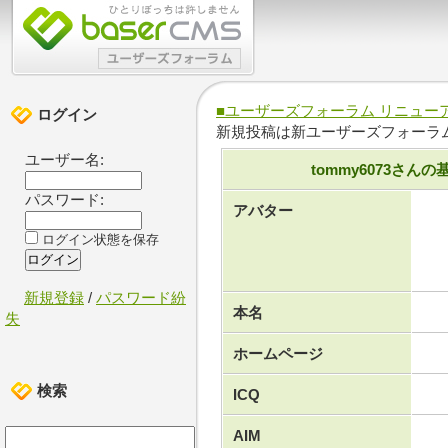
■ユーザーズフォーラム リニュー
ログイン
新規投稿は新ユーザーズフォーラ
ユーザー名:
tommy6073さん
パスワード:
アバター
ログイン状態を保存
新規登録
/
パスワード紛
本名
失
ホームページ
検索
ICQ
AIM