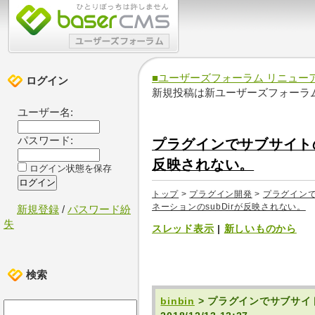
■ユーザーズフォーラム リニュー
ログイン
新規投稿は新ユーザーズフォーラ
ユーザー名:
パスワード:
プラグインでサブサイトの
反映されない。
ログイン状態を保存
トップ
>
プラグイン開発
>
プラグイン
ネーションのsubDirが反映されない。
新規登録
/
パスワード紛
失
スレッド表示
|
新しいものから
検索
binbin
> プラグインでサブサイ