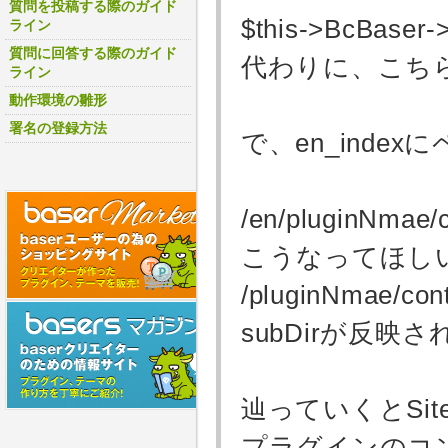
質問を投稿する際のガイド
$this->BcBaser-
ライン
質問に回答する際のガイド
代わりに、こちら
ライン
動作環境の雛形
署名の登録方法
で、en_inde
/en/pluginNmae/
こうなってほし
/pluginNmae/con
subDirが反
辿っていくとSi
プラグインのコン